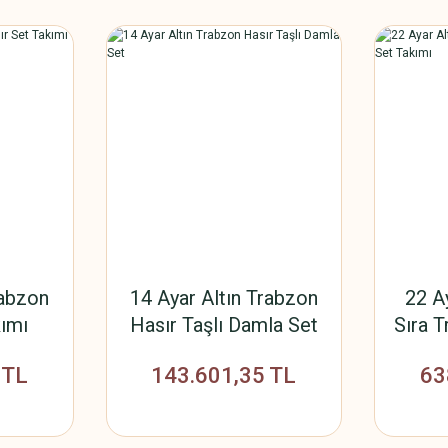
rabzon
14 Ayar Altın Trabzon
22 A
kımı
Hasır Taşlı Damla Set
Sıra T
 TL
143.601,35 TL
63