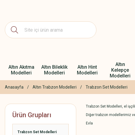
Altın
Altın Akıtma
Altın Bileklik
Altın Hint
Kelepçe
Modelleri
Modelleri
Modelleri
Modelleri
Anasayfa
Altın Trabzon Modelleri
Trabzon Set Modelleri
Trabzon Set Modelleri, el işçi
Ürün Grupları
Diğer trabzon modellerimiz ve 
Evla
Trabzon Set Modelleri