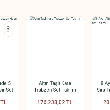
Yeni
ade 5
Altın Taşlı Kare
8 Ay
sır Set
Trabzon Set Takımı
Sıra T
 TL
176.238,02 TL
20