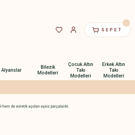
SEPET
Çocuk Altın
Erkek Altın
Bilezik
Alyanslar
Takı
Takı
Modelleri
Modelleri
Modelleri
el hem de estetik açıdan eşsiz parçalardır.