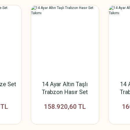
lze Set
14 Ayar Altın Taşlı
14 A
Trabzon Hasır Set
Tra
Takımı
 TL
158.920,60 TL
16