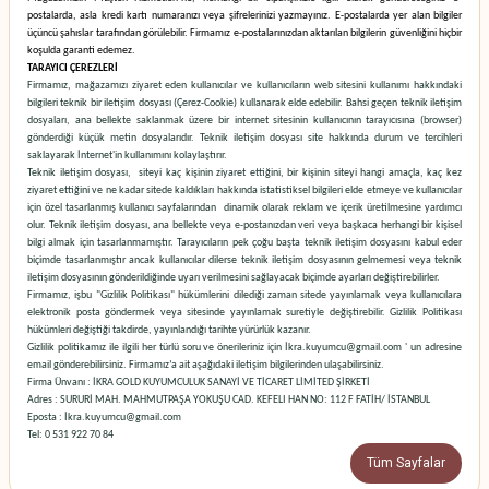
postalarda, asla kredi kartı numaranızı veya şifrelerinizi yazmayınız. E-postalarda yer alan bilgiler
üçüncü şahıslar tarafından görülebilir. Firmamız e-postalarınızdan aktarılan bilgilerin güvenliğini hiçbir
koşulda garanti edemez.
TARAYICI ÇEREZLERİ
Firmamız, mağazamızı ziyaret eden kullanıcılar ve kullanıcıların web sitesini kullanımı hakkındaki
bilgileri teknik bir iletişim dosyası (Çerez-Cookie) kullanarak elde edebilir. Bahsi geçen teknik iletişim
dosyaları, ana bellekte saklanmak üzere bir internet sitesinin kullanıcının tarayıcısına (browser)
gönderdiği küçük metin dosyalarıdır. Teknik iletişim dosyası site hakkında durum ve tercihleri
saklayarak İnternet'in kullanımını kolaylaştırır.
Teknik iletişim dosyası, siteyi kaç kişinin ziyaret ettiğini, bir kişinin siteyi hangi amaçla, kaç kez
ziyaret ettiğini ve ne kadar sitede kaldıkları hakkında istatistiksel bilgileri elde etmeye ve kullanıcılar
için özel tasarlanmış kullanıcı sayfalarından dinamik olarak reklam ve içerik üretilmesine yardımcı
olur. Teknik iletişim dosyası, ana bellekte veya e-postanızdan veri veya başkaca herhangi bir kişisel
bilgi almak için tasarlanmamıştır. Tarayıcıların pek çoğu başta teknik iletişim dosyasını kabul eder
biçimde tasarlanmıştır ancak kullanıcılar dilerse teknik iletişim dosyasının gelmemesi veya teknik
iletişim dosyasının gönderildiğinde uyarı verilmesini sağlayacak biçimde ayarları değiştirebilirler.
Firmamız, işbu "Gizlilik Politikası" hükümlerini dilediği zaman sitede yayınlamak veya kullanıcılara
elektronik posta göndermek veya sitesinde yayınlamak suretiyle değiştirebilir. Gizlilik Politikası
hükümleri değiştiği takdirde, yayınlandığı tarihte yürürlük kazanır.
Gizlilik politikamız ile ilgili her türlü soru ve önerileriniz için İkra.kuyumcu@gmail.com ' un
adresine
email gönderebilirsiniz. Firmamız’a ait aşağıdaki iletişim bilgilerinden ulaşabilirsiniz.
Firma Ünvanı : İKRA GOLD KUYUMCULUK SANAYİ VE TİCARET LİMİTED ŞİRKETİ
Adres : SURURİ MAH. MAHMUTPAŞA YOKUŞU CAD. KEFELI HAN NO: 112 F FATİH/ İSTANBUL
Eposta : İkra.kuyumcu@gmail.com
Tel: 0 531 922 70 84
Tüm Sayfalar