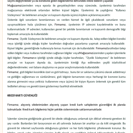
seçimi değiştirilebilir ya da kendisine gelen bilgilendirme iletisindeki linkle bildirim yapabilir.
Mağazamız
üzerinden veya eposta ile gerçekleştirilen onay sürecinde, üyelerimiz tarafından
mağazamıza elektronik ortamdan iletilen kişisel bilgiler, Üyelerimiz ile yaptığımız "Kullanıcı
Sözleşmesi" ile belirlenen amaçlar ve kapsam dışında üçüncü kişilere açıklanmayacaktır.
Sistemle ilgili sorunların tanımlanması ve verilen hizmet ile ilgili çıkabilecek sorunların veya
uyuşmazlıkların hızla çözülmesi için,
Firmamız
, üyelerinin IP adresini kaydetmekte ve bunu
kullanmaktadır. IP adresleri, kullanıcıları genel bir şekilde tanımlamak ve kapsamlı demografik bilgi
toplamak amacıyla da kullanılabilir.
Firmamız
, Üyelik Sözleşmesi ile belirlenen amaçlar ve kapsam dışında da, talep edilen bilgileri kendisi
veya işbirliği içinde olduğu kişiler tarafından doğrudan pazarlama yapmak amacıyla kullanabilir.
Kişisel bilgiler, gerektiğinde kullanıcıyla temas kurmak için de kullanılabilir.
Firmamız
tarafından talep
edilen bilgiler veya kullanıcı tarafından sağlanan bilgiler veya
Mağazamız
üzerinden yapılan işlemlerle
ilgili bilgiler;
Firmamız
ve işbirliği içinde olduğu kişiler tarafından, "Üyelik Sözleşmesi" ile belirlenen
amaçlar ve kapsam dışında da, üyelerimizin kimliği ifşa edilmeden çeşitli istatistiksel
değerlendirmeler, veri tabanı oluşturma ve pazar araştırmalarında kullanılabilir.
Firmamız
, gizli bilgileri kesinlikle özel ve gizli tutmayı, bunu bir sır saklama yükümü olarak addetmeyi
ve gizliliğin sağlanması ve sürdürülmesi, gizli bilginin tamamının veya herhangi bir kısmının kamu
alanına girmesini veya yetkisiz kullanımını veya üçüncü bir kişiye ifşasını önlemek için gerekli tüm
tedbirleri almayı ve gerekli özeni göstermeyi taahhüt etmektedir.
KREDİ KARTI GÜVENLİĞİ
Firmamız
, alışveriş sitelerimizden alışveriş yapan kredi kartı sahiplerinin güvenliğini ilk planda
tutmaktadır. Kredi kartı bilgileriniz hiçbir şekilde sistemimizde saklanmamaktadır.
İşlemler sürecine girdiğinizde güvenli bir sitede olduğunuzu anlamak için dikkat etmeniz gereken iki
şey vardır. Bunlardan biri tarayıcınızın en alt satırında bulunan bir anahtar ya da kilit simgesidir. Bu
güvenli bir internet sayfasında olduğunuzu gösterir ve her türlü bilgileriniz şifrelenerek korunur. Bu