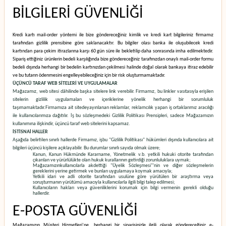
BİLGİLERİ GÜVENLİĞİ
Kredi kartı mail-order yöntemi ile bize göndereceğiniz kimlik ve kredi kart bilgileriniz firmamız
tarafından gizlilik prensibine göre saklanacaktır. Bu bilgiler olası banka ile oluşubilecek kredi
kartından para çekim itirazlarına karşı 60 gün süre ile bekletilip daha sonrasında imha edilmektedir.
Sipariş ettiğiniz ürünlerin bedeli karşılığında bize göndereceğiniz tarafınızdan onaylı mail-order formu
bedeli dışında herhangi bir bedelin kartınızdan çekilmesi halinde doğal olarak bankaya itiraz edebilir
ve bu tutarın ödenmesini engelleyebileceğiniz için bir risk oluşturmamaktadır.
ÜÇÜNCÜ TARAF WEB SİTELERİ VE UYGULAMALAR
Mağazamız, web sitesi dâhilinde başka sitelere link verebilir. Firmamız, bu linkler vasıtasıyla erişilen
sitelerin gizlilik uygulamaları ve içeriklerine yönelik herhangi bir sorumluluk
taşımamaktadır.
Firmamıza ait sitede
yayınlanan reklamlar, reklamcılık yapan iş ortaklarımız aracılığı
ile kullanıcılarımıza dağıtılır. İş bu sözleşmedeki Gizlilik Politikası Prensipleri, sadece Mağazamızın
kullanımına ilişkindir, üçüncü taraf web sitelerini kapsamaz.
İSTİSNAİ HALLER
Aşağıda belirtilen sınırlı hallerde Firmamız, işbu "Gizlilik Politikası" hükümleri dışında kullanıcılara ait
bilgileri üçüncü kişilere açıklayabilir. Bu durumlar sınırlı sayıda olmak üzere;
Kanun, Kanun Hükmünde Kararname, Yönetmelik v.b. yetkili hukuki otorite tarafından
çıkarılan ve yürürlülükte olan hukuk kurallarının getirdiği zorunluluklara uymak;
Mağazamızınkullanıcılarla akdettiği "Üyelik Sözleşmesi"'nin ve diğer sözleşmelerin
gereklerini yerine getirmek ve bunları uygulamaya koymak amacıyla;
Yetkili idari ve adli otorite tarafından usulüne göre yürütülen bir araştırma veya
soruşturmanın yürütümü amacıyla kullanıcılarla ilgili bilgi talep edilmesi;
Kullanıcıların hakları veya güvenliklerini korumak için bilgi vermenin gerekli olduğu
hallerdir.
E-POSTA GÜVENLİĞİ
Mağazamızın Müşteri Hizmetleri’ne, herhangi bir siparişinizle ilgili olarak göndereceğiniz e-