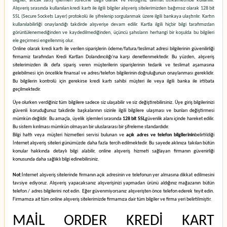
bilgiler, ancak satış işlemleri sürecine bağlı olarak ve verdiğiniz talimat istikametinde kullanılır.
Alışveriş sırasında kullanılan kredi kartı ile ilgili bilgiler alışveriş sitelerimizden bağımsız olarak 128 bit
SSL (Secure Sockets Layer) protokolü ile şifrelenip sorgulanmak üzere ilgili bankaya ulaştırılır. Kartın
kullanılabilirliği onaylandığı takdirde alışverişe devam edilir. Kartla ilgili hiçbir bilgi tarafımızdan
görüntülenemediğinden ve kaydedilmediğinden, üçüncü şahısların herhangi bir koşulda bu bilgileri
ele geçirmesi engellenmiş olur.
Online olarak kredi kartı ile verilen siparişlerin ödeme/fatura/teslimat adresi bilgilerinin güvenilirliği
firmamiz tarafından Kredi Kartları Dolandırıcılığı'na karşı denetlenmektedir. Bu yüzden, alışveriş
sitelerimizden ilk defa sipariş veren müşterilerin siparişlerinin tedarik ve teslimat aşamasına
gelebilmesi için öncelikle finansal ve adres/telefon bilgilerinin doğruluğunun onaylanması gereklidir.
Bu bilgilerin kontrolü için gerekirse kredi kartı sahibi müşteri ile veya ilgili banka ile irtibata
geçilmektedir.
Üye olurken verdiğiniz tüm bilgilere sadece siz ulaşabilir ve siz değiştirebilirsiniz. Üye giriş bilgilerinizi
güvenli koruduğunuz takdirde başkalarının sizinle ilgili bilgilere ulaşması ve bunları değiştirmesi
mümkün değildir. Bu amaçla, üyelik işlemleri sırasında
128 bit SSL
güvenlik alanı içinde hareket edilir.
Bu sistem kırılması mümkün olmayan bir uluslararası bir şifreleme standardıdır.
Bilgi hattı veya müşteri hizmetleri servisi bulunan ve
açık adres ve telefon bilgilerinin
belirtildiği
İnternet alışveriş siteleri günümüzde daha fazla tercih edilmektedir. Bu sayede aklınıza takılan bütün
konular hakkında detaylı bilgi alabilir, online alışveriş hizmeti sağlayan firmanın güvenirliği
konusunda daha sağlıklı bilgi edinebilirsiniz.
Not:
İnternet alışveriş sitelerinde firmanın açık adresinin ve telefonun yer almasına dikkat edilmesini
tavsiye ediyoruz. Alışveriş yapacaksanız alışverişinizi yapmadan ürünü aldığınız mağazanın bütün
telefon / adres bilgilerini not edin. Eğer güvenmiyorsanız alışverişten önce telefon ederek teyit edin.
Firmamıza ait tüm online alışveriş sitelerimizde firmamıza dair tüm bilgiler ve firma yeri belirtilmiştir.
MAİL ORDER KREDİ KART