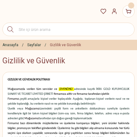
Anasayfa
Sayfalar
Gizlilik ve Güvenlik
Gizlilik ve Güvenlik
GİZLİLİK VE GÜVENLİK POLİTİKASI
Mağazamızda verilen tüm servisler ve
,EMİNÖNÜ
adresinde kayıtlı İKRA GOLD KUYUMCULUK
SANAYİ VE TİCARET LİMİTED ŞİRKETİ
firmamıza aittir ve firmamız tarafından işletilir.
Firmamız,
çeşitli amaçlarla kişisel veriler toplayabilir. Aşağıda, toplanan kişisel verilerin nasıl ve ne
şekilde toplandığı, bu verilerin nasıl ve ne şekilde korunduğu belirtilmiştir.
Üyelik veya
Mağazamız
üzerindeki çeşitli form ve anketlerin doldurulması suretiyle üyelerin
kendileriyle ilgili bir takım kişisel bilgileri (isim-soy isim, firma bilgileri, telefon, adres veya e-posta
adresleri gibi)
Mağazamız
tarafından işin doğası gereği toplanmaktadır.
Firmamız bazı dönemlerde müşterilerine ve üyelerine kampanya bilgileri, yeni ürünler hakkında
bilgiler, promosyon teklifleri gönderebilir. Üyelerimiz bu gibi bilgileri alıp almama konusunda her türlü
seçimi üye olurken yapabilir, sonrasında üye girişi yaptıktan sonra hesap bilgileri bölümünden bu