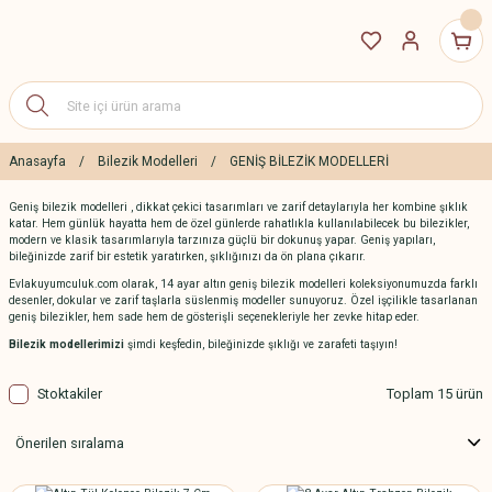
Anasayfa
Bilezik Modelleri
GENİŞ BİLEZİK MODELLERİ
Geniş bilezik modelleri , dikkat çekici tasarımları ve zarif detaylarıyla her kombine şıklık
katar. Hem günlük hayatta hem de özel günlerde rahatlıkla kullanılabilecek bu bilezikler,
modern ve klasik tasarımlarıyla tarzınıza güçlü bir dokunuş yapar. Geniş yapıları,
bileğinizde zarif bir estetik yaratırken, şıklığınızı da ön plana çıkarır.
Evlakuyumculuk.com olarak, 14 ayar altın geniş bilezik modelleri koleksiyonumuzda farklı
desenler, dokular ve zarif taşlarla süslenmiş modeller sunuyoruz. Özel işçilikle tasarlanan
geniş bilezikler, hem sade hem de gösterişli seçenekleriyle her zevke hitap eder.
Bilezik modellerimizi
şimdi keşfedin, bileğinizde şıklığı ve zarafeti taşıyın!
Stoktakiler
Toplam 15 ürün