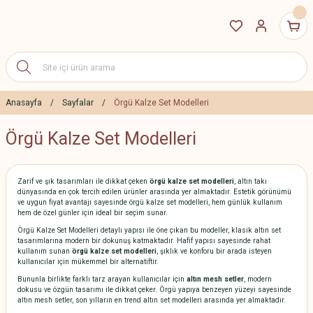
Anasayfa
Sayfalar
Örgü Kalze Set Modelleri
Örgü Kalze Set Modelleri
Zarif ve şık tasarımları ile dikkat çeken
örgü kalze set modelleri
, altın takı
dünyasında en çok tercih edilen ürünler arasında yer almaktadır. Estetik görünümü
ve uygun fiyat avantajı sayesinde örgü kalze set modelleri, hem günlük kullanım
hem de özel günler için ideal bir seçim sunar.
Örgü Kalze Set Modelleri detaylı yapısı ile öne çıkan bu modeller, klasik altın set
tasarımlarına modern bir dokunuş katmaktadır. Hafif yapısı sayesinde rahat
kullanım sunan
örgü kalze set modelleri
, şıklık ve konforu bir arada isteyen
kullanıcılar için mükemmel bir alternatiftir.
Bununla birlikte farklı tarz arayan kullanıcılar için
altın mesh setler
, modern
dokusu ve özgün tasarımı ile dikkat çeker. Örgü yapıya benzeyen yüzeyi sayesinde
altın mesh setler, son yılların en trend altın set modelleri arasında yer almaktadır.