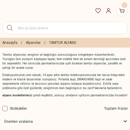
Anasayfa
Alyanslar
TAMTUR ALYANS
Tamtur alyanslar, sevginin ve bağlılığın sonsuzluğunu simgeleyen mücevherlerdir.
Yüzüğün tüm yüzeyini kaplayan taşlar, hem estetik hem de anlam derinliği açısından özel
bir seçenektir. Her anınızda parmaklarınızda ışıltı bırakan tamtur alyanslar, zarafeti ve
şıklığı bir arada sunar.
Evlakuyumculuk.com olarak, 14 ayar altın tamtur koleksiyonumuzda her tarza hitap eden
modern ve klasik tasarımlar sunuyoruz. Pırlanta taşlı, SWAROWSKİ taşlı ve sade
seçeneklerle stilinizi ve tarzınızı yansıtan alyansı kolayca bulabilirsiniz. Evlilik veya
yıldönümü gibi özel günlerde, sevgilinize olan bağlılığınızı bu zarif takılarla taçlandırın.
alyans modellerimizi
şimdi keşfedin, sonsuz sevdanın ışıltısını parmaklarınızda hissedin!
Stoktakiler
Toplam 9 ürün