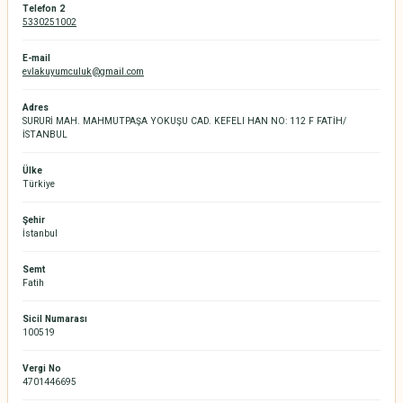
Telefon 2
5330251002
E-mail
evlakuyumculuk@gmail.com
Adres
SURURİ MAH. MAHMUTPAŞA YOKUŞU CAD. KEFELI HAN NO: 112 F FATİH/
İSTANBUL
Ülke
Türkiye
Şehir
İstanbul
Semt
Fatih
Sicil Numarası
100519
Vergi No
4701446695