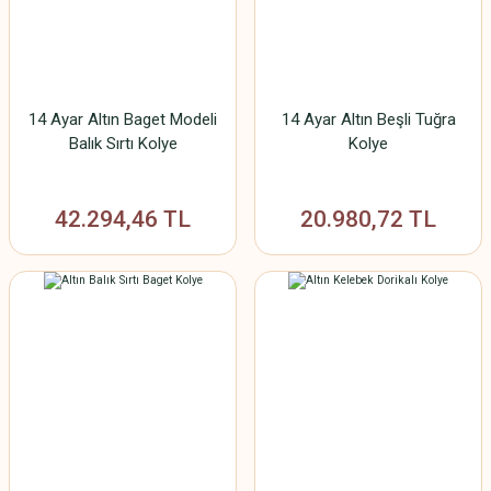
SAMANYOLU BİLEKLİK
MODELLERİ
SU YOLU BİLEKLİK
14 Ayar Altın Baget Modeli
14 Ayar Altın Beşli Tuğra
MODELLERİ
Balık Sırtı Kolye
Kolye
TAŞLI BİLEKLİK
MODELLERİ
42.294,46 TL
20.980,72 TL
TAŞSIZ BİLEKLİK
MODELLERİ
TUĞRALI BİLEKLİK
MODELLERİ