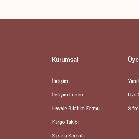
 yetersiz gördüğünüz noktaları öneri formunu kullanarak tarafımıza iletebilirsini
Ürün hakkında henüz soru sorulmamış.
Bu ürüne ilk yorumu siz yapın!
Yorum Yaz
Soru Sor
Kurumsal
Üye
İletişim
Yeni 
İletişim Formu
Üye G
Gönder
Havale Bildirim Formu
Şifr
Kargo Takibi
Sipariş Sorgula