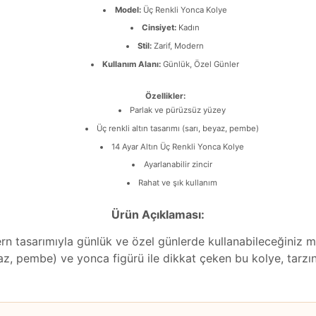
Model:
Üç Renkli Yonca Kolye
Cinsiyet:
Kadın
Stil:
Zarif, Modern
Kullanım Alanı:
Günlük, Özel Günler
Özellikler:
Parlak ve pürüzsüz yüzey
Üç renkli altın tasarımı (sarı, beyaz, pembe)
14 Ayar Altın Üç Renkli Yonca Kolye
Ayarlanabilir zincir
Rahat ve şık kullanım
Ürün Açıklaması:
dern tasarımıyla günlük ve özel günlerde kullanabileceğiniz 
yaz, pembe) ve yonca figürü ile dikkat çeken bu kolye, tarzını