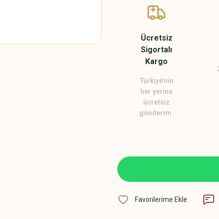
Ücretsiz
Sigortalı
Kargo
Türkiye’nin
her yerine
ücretsiz
gönderim.