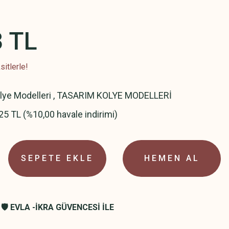
3 TL
itlerle!
olye Modelleri
,
TASARIM KOLYE MODELLERİ
25 TL (%10,00 havale indirimi)
SEPETE EKLE
HEMEN AL
🛡️ EVLA -İKRA GÜVENCESİ İLE