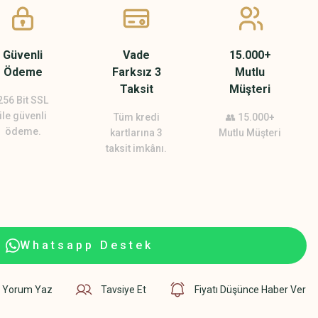
Güvenli
Vade
15.000+
Ödeme
Farksız 3
Mutlu
Taksit
Müşteri
256 Bit SSL
ile güvenli
Tüm kredi
👥 15.000+
ödeme.
kartlarına 3
Mutlu Müşteri
taksit imkânı.
Whatsapp Destek
Yorum Yaz
Tavsiye Et
Fiyatı Düşünce Haber Ver