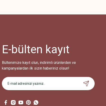
Bu ürünün fiyat bilgisi, resim, ürün açıklamalarında ve diğer konularda
Görüş ve önerileriniz için teşekkür ederiz.
Ürün resmi kalitesiz, bozuk veya görüntülenemiyor.
Ürün açıklamasında eksik bilgiler bulunuyor.
Ürün bilgilerinde hatalar bulunuyor.
Ürün fiyatı diğer sitelerden daha pahalı.
E-bülten
kayıt
Bu ürüne benzer farklı alternatifler olmalı.
Bültenimize kayıt olun, indirimli ürünlerden ve
kampanyalardan ilk sizin haberiniz olsun!