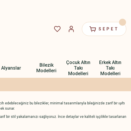
SEPET
Çocuk Altın
Erkek Altın
Bilezik
Alyanslar
Takı
Takı
Modelleri
Modelleri
Modelleri
 edebileceğiniz bu bilezikler, minimal tasarımlarıyla bileğinizde zarif bir ışıltı
nek sunar.
 bir stil yakalamanızı sağlıyoruz. İnce detaylar ve kaliteli işçilikle tasarlanan