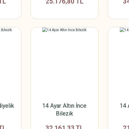
TL
25.176,80 TL
3
iyelik
14 Ayar Altın İnce
14 
Bilezik
TL
32.161,33 TL
2