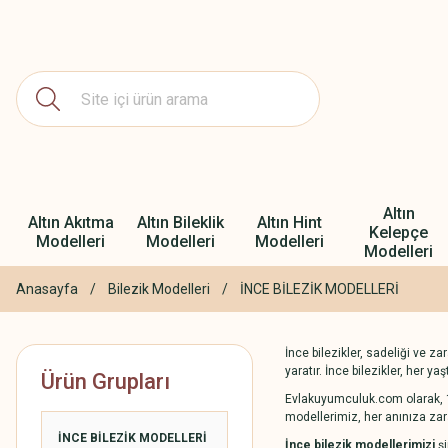
Altın
Altın Akıtma
Altın Bileklik
Altın Hint
Kelepçe
Modelleri
Modelleri
Modelleri
Modelleri
Anasayfa
Bilezik Modelleri
İNCE BİLEZİK MODELLERİ
İnce bilezikler, sadeliği ve za
yaratır. İnce bilezikler, her 
Ürün Grupları
Evlakuyumculuk.com olarak, 14 
modellerimiz, her anınıza zar
İNCE BİLEZİK MODELLERİ
İnce bilezik modellerimizi
şi