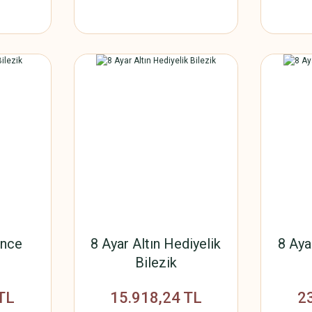
İnce
8 Ayar Altın Hediyelik
8 Aya
Bilezik
TL
15.918,24 TL
2