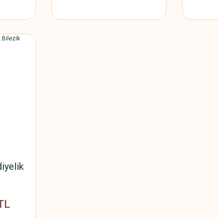
iyelik
TL