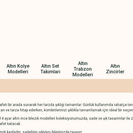
Altın
Altın Kolye
Altın Set
Altın
Trabzon
Modelleri
Takımları
Zincirler
Modelleri
rafeti bir arada sunarak her tarzda şıklığı tamamlar. Günlük kullanımda rahatça tercih
yaştan ve tarza hitap ederken, kombinlerinizi şıklıkla tamamlamak için ideal bir seçe
ayar altın ince bilezik modelleri koleksiyonumuzda, sade ve şık tasarımlar ile zarif
afet katacak.
mdi keşfedin, sadeliğin şıklığını bileğinizde taşıyın!