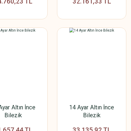
4.760,23 TL
32.161,33 TL
Ayar Altın İnce
14 Ayar Altın İnce
Bilezik
Bilezik
1.657,44 TL
33.135,92 TL