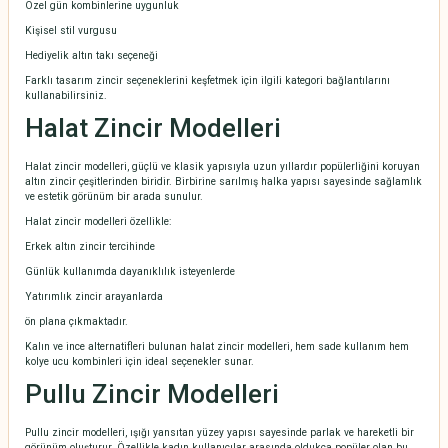
Özel gün kombinlerine uygunluk
Kişisel stil vurgusu
Hediyelik altın takı seçeneği
Farklı tasarım zincir seçeneklerini keşfetmek için ilgili kategori bağlantılarını
kullanabilirsiniz.
Halat Zincir Modelleri
Halat zincir modelleri, güçlü ve klasik yapısıyla uzun yıllardır popülerliğini koruyan
altın zincir çeşitlerinden biridir. Birbirine sarılmış halka yapısı sayesinde sağlamlık
ve estetik görünüm bir arada sunulur.
Halat zincir modelleri özellikle:
Erkek altın zincir tercihinde
Günlük kullanımda dayanıklılık isteyenlerde
Yatırımlık zincir arayanlarda
ön plana çıkmaktadır.
Kalın ve ince alternatifleri bulunan halat zincir modelleri, hem sade kullanım hem
kolye ucu kombinleri için ideal seçenekler sunar.
Pullu Zincir Modelleri
Pullu zincir modelleri, ışığı yansıtan yüzey yapısı sayesinde parlak ve hareketli bir
görünüm oluşturur. Özellikle kadın kullanıcılar arasında oldukça popüler olan bu