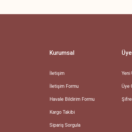
 yetersiz gördüğünüz noktaları öneri formunu kullanarak tarafımıza iletebilirsini
Ürün hakkında henüz soru sorulmamış.
Bu ürüne ilk yorumu siz yapın!
Yorum Yaz
Soru Sor
Kurumsal
Üye
İletişim
Yeni 
İletişim Formu
Üye G
Gönder
Havale Bildirim Formu
Şifr
Kargo Takibi
Sipariş Sorgula