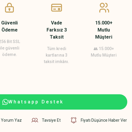
Güvenli
Vade
15.000+
Ödeme
Farksız 3
Mutlu
Taksit
Müşteri
256 Bit SSL
ile güvenli
Tüm kredi
👥 15.000+
ödeme.
kartlarına 3
Mutlu Müşteri
taksit imkânı.
Whatsapp Destek
Yorum Yaz
Tavsiye Et
Fiyatı Düşünce Haber Ver