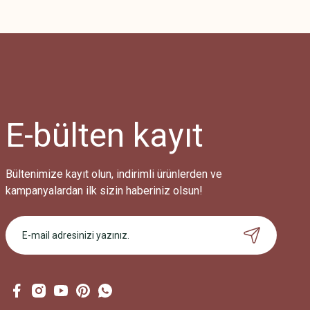
Bu ürünün fiyat bilgisi, resim, ürün açıklamalarında ve diğer konularda
Görüş ve önerileriniz için teşekkür ederiz.
Ürün resmi kalitesiz, bozuk veya görüntülenemiyor.
Ürün açıklamasında eksik bilgiler bulunuyor.
Ürün bilgilerinde hatalar bulunuyor.
Ürün fiyatı diğer sitelerden daha pahalı.
E-bülten
kayıt
Bu ürüne benzer farklı alternatifler olmalı.
Bültenimize kayıt olun, indirimli ürünlerden ve
kampanyalardan ilk sizin haberiniz olsun!