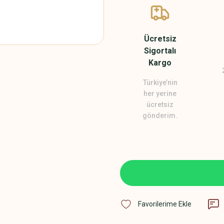
Ücretsiz
Sigortalı
Kargo
Türkiye’nin
her yerine
ücretsiz
gönderim.