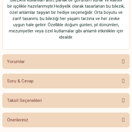
bilezikte kullanılan altın, parlak bir görünüm sunar ve kaliteli
bir işçilikle hazırlanmıştır.Hediyelik olarak tasarlanan bu bilezik,
özel anlamlar taşıyan bir hediye seçeneğidir. Orta boyutu ve
zarif tasarımı, bu bileziği her yaşam tarzına ve her zevke
uygun hale getirir. Özellikle doğum günleri, yıl dönümleri,
mezuniyetler veya özel kutlamalar gibi anlamlı etkinlikler için
idealdir.
Yorumlar
Soru & Cevap
Bu ürüne ilk yorumu siz yapın!
Taksit Seçenekleri
Yorum Yaz
Ürün hakkında henüz soru sorulmamış.
Önerileriniz
Soru Sor