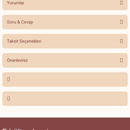
Yorumlar
Soru & Cevap
Bu ürüne ilk yorumu siz yapın!
Taksit Seçenekleri
Yorum Yaz
Ürün hakkında henüz soru sorulmamış.
Önerileriniz
Soru Sor
Bu ürünün fiyat bilgisi, resim, ürün açıklamalarında ve diğer konularda
yetersiz gördüğünüz noktaları öneri formunu kullanarak tarafımıza
iletebilirsiniz.
Görüş ve önerileriniz için teşekkür ederiz.
Ürün resmi kalitesiz, bozuk veya görüntülenemiyor.
Ürün açıklamasında eksik bilgiler bulunuyor.
Ürün bilgilerinde hatalar bulunuyor.