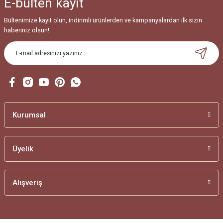
E-bülten
kayıt
Ürün fiyatı diğer sitelerden daha pahalı.
Bu ürüne benzer farklı alternatifler olmalı.
Bültenimize kayıt olun, indirimli ürünlerden ve kampanyalardan ilk sizin
haberiniz olsun!
Gönder
Kurumsal
Üyelik
Alışveriş