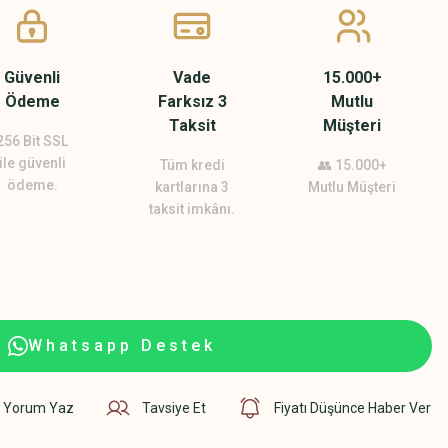
Güvenli
Vade
15.000+
Ödeme
Farksız 3
Mutlu
Taksit
Müşteri
256 Bit SSL
ile güvenli
Tüm kredi
👥 15.000+
ödeme.
kartlarına 3
Mutlu Müşteri
taksit imkânı.
Whatsapp Destek
Yorum Yaz
Tavsiye Et
Fiyatı Düşünce Haber Ver