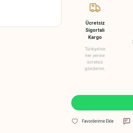
Ücretsiz
Sigortalı
Kargo
Türkiye’nin
her yerine
ücretsiz
gönderim.