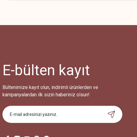
Bu ürünün fiyat bilgisi, resim, ürün açıklamalarında ve diğer konularda
Görüş ve önerileriniz için teşekkür ederiz.
Ürün resmi kalitesiz, bozuk veya görüntülenemiyor.
Ürün açıklamasında eksik bilgiler bulunuyor.
Ürün bilgilerinde hatalar bulunuyor.
Ürün fiyatı diğer sitelerden daha pahalı.
E-bülten
kayıt
Bu ürüne benzer farklı alternatifler olmalı.
Bültenimize kayıt olun, indirimli ürünlerden ve
kampanyalardan ilk sizin haberiniz olsun!