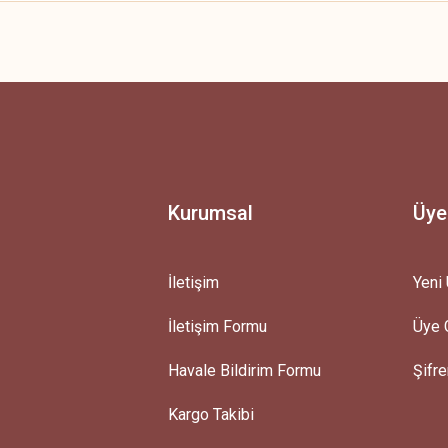
 yetersiz gördüğünüz noktaları öneri formunu kullanarak tarafımıza iletebilirsini
Ürün hakkında henüz soru sorulmamış.
Bu ürüne ilk yorumu siz yapın!
Yorum Yaz
Soru Sor
Kurumsal
Üye
İletişim
Yeni 
İletişim Formu
Üye G
Gönder
Havale Bildirim Formu
Şifr
Kargo Takibi