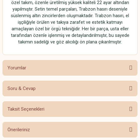
özel takım, özenle üretilmiş yüksek kaliteli 22 ayar altından
yapılmıştır. Setin temel parçaları, Trabzon hasırı deseniyle
süslenmiş altın zincirlerden oluşmaktadır. Trabzon hasırı, el
işçiliğiyle örülen ve takıya zarafet ve estetik katmayı
amaçlayan özel bir örgü tekniğidir. Her bir parça, usta eller
tarafından özenle işlenmiş ve detaylandırılmıştır, bu sayede
takımın sadeliği ve göz alıcılığı ön plana çıkarılmıştır.
Yorumlar
Soru & Cevap
Bu ürüne ilk yorumu siz yapın!
Taksit Seçenekleri
Yorum Yaz
Ürün hakkında henüz soru sorulmamış.
Önerileriniz
Soru Sor