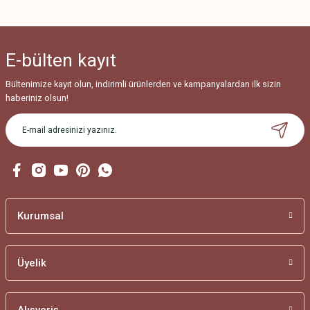
Ürün resmi kalitesiz, bozuk veya görüntülenemiyor.
Ürün açıklamasında eksik bilgiler bulunuyor.
Ürün bilgilerinde hatalar bulunuyor.
E-bülten
kayıt
Ürün fiyatı diğer sitelerden daha pahalı.
Bu ürüne benzer farklı alternatifler olmalı.
Bültenimize kayıt olun, indirimli ürünlerden ve kampanyalardan ilk sizin
haberiniz olsun!
Gönder
Kurumsal
Üyelik
Alışveriş