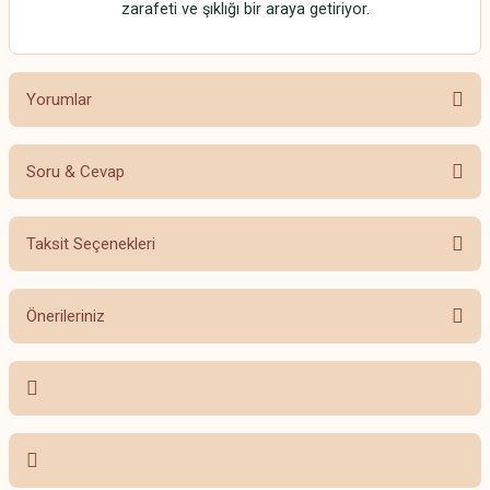
zarafeti ve şıklığı bir araya getiriyor.
Yorumlar
Soru & Cevap
Bu ürüne ilk yorumu siz yapın!
Taksit Seçenekleri
Yorum Yaz
Ürün hakkında henüz soru sorulmamış.
Önerileriniz
Soru Sor
Bu ürünün fiyat bilgisi, resim, ürün açıklamalarında ve diğer konularda
yetersiz gördüğünüz noktaları öneri formunu kullanarak tarafımıza
iletebilirsiniz.
Görüş ve önerileriniz için teşekkür ederiz.