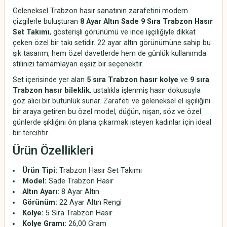
Geleneksel Trabzon hasır sanatının zarafetini modern
çizgilerle buluşturan
8 Ayar Altın Sade 9 Sıra Trabzon Hasır
Set Takımı
, gösterişli görünümü ve ince işçiliğiyle dikkat
çeken özel bir takı setidir. 22 ayar altın görünümüne sahip bu
şık tasarım, hem özel davetlerde hem de günlük kullanımda
stilinizi tamamlayan eşsiz bir seçenektir.
Set içerisinde yer alan
5 sıra Trabzon hasır kolye
ve
9 sıra
Trabzon hasır bileklik
, ustalıkla işlenmiş hasır dokusuyla
göz alıcı bir bütünlük sunar. Zarafeti ve geleneksel el işçiliğini
bir araya getiren bu özel model, düğün, nişan, söz ve özel
günlerde şıklığını ön plana çıkarmak isteyen kadınlar için ideal
bir tercihtir.
Ürün Özellikleri
Ürün Tipi:
Trabzon Hasır Set Takımı
Model:
Sade Trabzon Hasır
Altın Ayarı:
8 Ayar Altın
Görünüm:
22 Ayar Altın Rengi
Kolye:
5 Sıra Trabzon Hasır
Kolye Gramı:
26,00 Gram