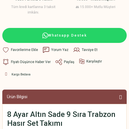
Tüm kredi kartlarına 3 taksit
👥 15.000+ Mutlu Müşteri
imkânı.
Whatsapp Destek
Yorum Yaz
Tavsiye Et
Karşılaştır
Fiyatı Düşünce Haber Ver
Paylaş
Kargo Bedava
Ürün Bilgisi
8 Ayar Altın Sade 9 Sıra Trabzon
Hasır Set Takımı