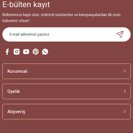
E-bülten
kayıt
Ürün fiyatı diğer sitelerden daha pahalı.
Bu ürüne benzer farklı alternatifler olmalı.
Bültenimize kayıt olun, indirimli ürünlerden ve kampanyalardan ilk sizin
haberiniz olsun!
Gönder
Kurumsal
Üyelik
Alışveriş