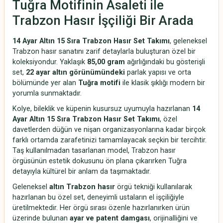
Tuğra Motifinin Asaleti ile
Trabzon Hasır İşçiliği Bir Arada
14 Ayar Altın 15 Sıra Trabzon Hasır Set Takımı
, geleneksel
Trabzon hasır sanatını zarif detaylarla buluşturan özel bir
koleksiyondur. Yaklaşık
85,00 gram
ağırlığındaki bu gösterişli
set,
22 ayar altın görünümündeki
parlak yapısı ve orta
bölümünde yer alan
Tuğra motifi
ile klasik şıklığı modern bir
yorumla sunmaktadır.
Kolye, bileklik ve küpenin kusursuz uyumuyla hazırlanan
14
Ayar Altın 15 Sıra Trabzon Hasır Set Takımı
, özel
davetlerden düğün ve nişan organizasyonlarına kadar birçok
farklı ortamda zarafetinizi tamamlayacak seçkin bir tercihtir.
Taş kullanılmadan tasarlanan model, Trabzon hasır
örgüsünün estetik dokusunu ön plana çıkarırken Tuğra
detayıyla kültürel bir anlam da taşımaktadır.
Geleneksel
altın Trabzon hasır
örgü tekniği kullanılarak
hazırlanan bu özel set, deneyimli ustaların el işçiliğiyle
üretilmektedir. Her örgü sırası özenle hazırlanırken ürün
üzerinde bulunan
ayar ve patent damgası
, orijinalliğini ve