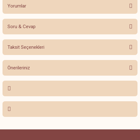
Yorumlar
Soru & Cevap
Bu ürüne ilk yorumu siz yapın!
Taksit Seçenekleri
Yorum Yaz
Ürün hakkında henüz soru sorulmamış.
Önerileriniz
Soru Sor
Bu ürünün fiyat bilgisi, resim, ürün açıklamalarında ve diğer konularda
yetersiz gördüğünüz noktaları öneri formunu kullanarak tarafımıza
iletebilirsiniz.
Görüş ve önerileriniz için teşekkür ederiz.
Ürün resmi kalitesiz, bozuk veya görüntülenemiyor.
Ürün açıklamasında eksik bilgiler bulunuyor.
Ürün bilgilerinde hatalar bulunuyor.