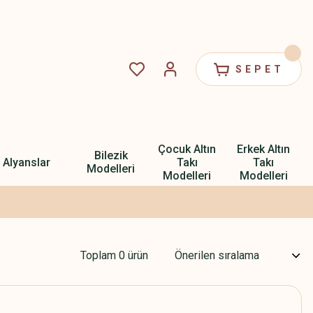
SEPET
Çocuk Altın
Erkek Altın
Bilezik
Alyanslar
Takı
Takı
Modelleri
Modelleri
Modelleri
Toplam 0 ürün