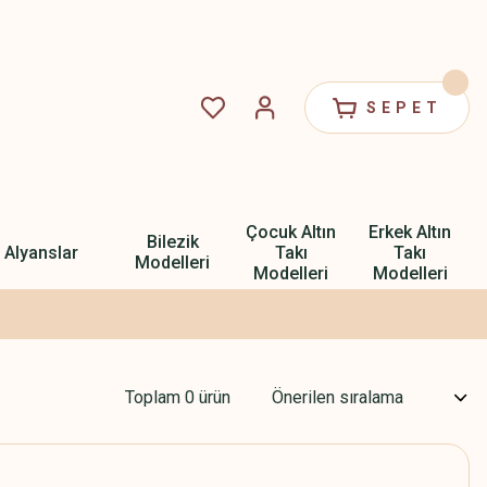
SEPET
Çocuk Altın
Erkek Altın
Bilezik
Alyanslar
Takı
Takı
Modelleri
Modelleri
Modelleri
Toplam 0 ürün