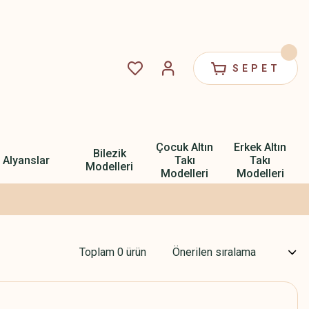
SEPET
Çocuk Altın
Erkek Altın
Bilezik
Alyanslar
Takı
Takı
Modelleri
Modelleri
Modelleri
Toplam 0 ürün