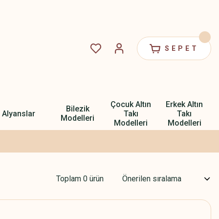
SEPET
Çocuk Altın
Erkek Altın
Bilezik
Alyanslar
Takı
Takı
Modelleri
Modelleri
Modelleri
Toplam 0 ürün