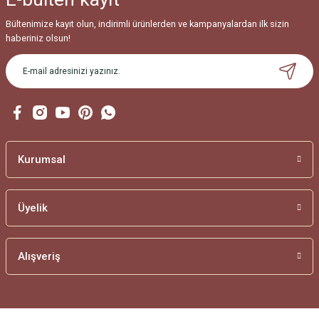
Bültenimize kayıt olun, indirimli ürünlerden ve kampanyalardan ilk sizin
SAMANYOLU BİLEKLİK
haberiniz olsun!
MODELLERİ
SU YOLU BİLEKLİK
MODELLERİ
TAŞLI BİLEKLİK
MODELLERİ
Kurumsal
TAŞSIZ BİLEKLİK
MODELLERİ
Üyelik
TUĞRALI BİLEKLİK
MODELLERİ
Alışveriş