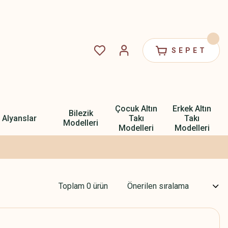
SEPET
Çocuk Altın
Erkek Altın
Bilezik
Alyanslar
Takı
Takı
Modelleri
Modelleri
Modelleri
Toplam 0 ürün