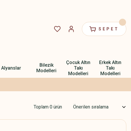
SEPET
Çocuk Altın
Erkek Altın
Bilezik
Alyanslar
Takı
Takı
Modelleri
Modelleri
Modelleri
Toplam 0 ürün