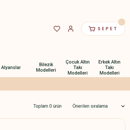
SEPET
Çocuk Altın
Erkek Altın
Bilezik
Alyanslar
Takı
Takı
Modelleri
Modelleri
Modelleri
Toplam 0 ürün