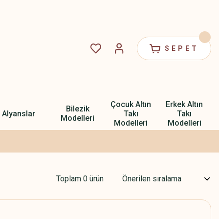
SEPET
Çocuk Altın
Erkek Altın
Bilezik
Alyanslar
Takı
Takı
Modelleri
Modelleri
Modelleri
Toplam 0 ürün