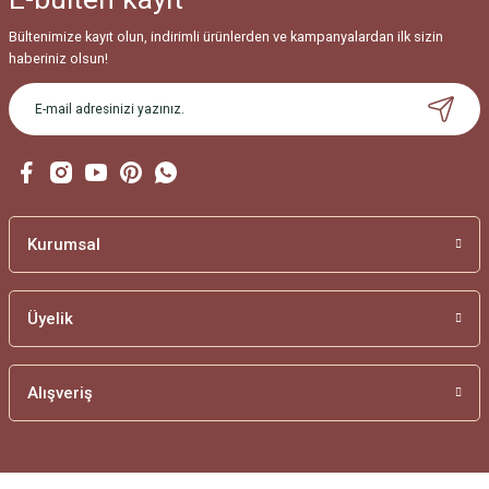
Bültenimize kayıt olun, indirimli ürünlerden ve kampanyalardan ilk sizin
SAMANYOLU BİLEKLİK
haberiniz olsun!
MODELLERİ
SU YOLU BİLEKLİK
MODELLERİ
TAŞLI BİLEKLİK
MODELLERİ
Kurumsal
TAŞSIZ BİLEKLİK
MODELLERİ
Üyelik
TUĞRALI BİLEKLİK
MODELLERİ
Alışveriş