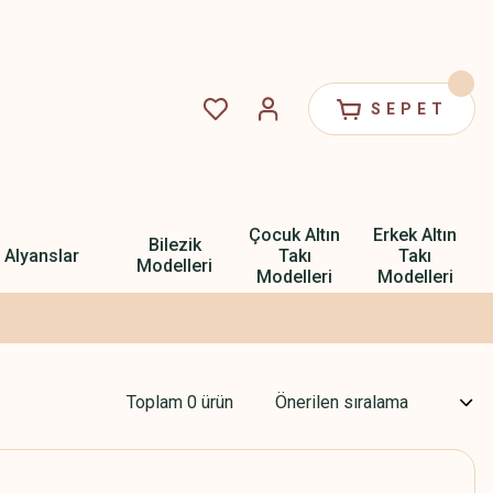
SEPET
Çocuk Altın
Erkek Altın
Bilezik
Alyanslar
Takı
Takı
Modelleri
Modelleri
Modelleri
Toplam 0 ürün