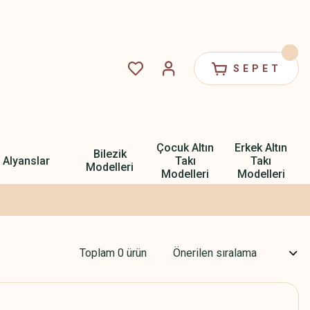
SEPET
Çocuk Altın
Erkek Altın
Bilezik
Alyanslar
Takı
Takı
Modelleri
Modelleri
Modelleri
Toplam 0 ürün