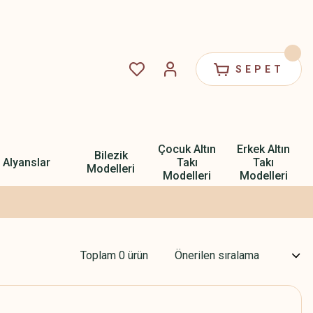
SEPET
Çocuk Altın
Erkek Altın
Bilezik
Alyanslar
Takı
Takı
Modelleri
Modelleri
Modelleri
Toplam 0 ürün