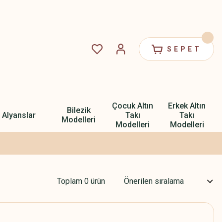
SEPET
Çocuk Altın
Erkek Altın
Bilezik
Alyanslar
Takı
Takı
Modelleri
Modelleri
Modelleri
Toplam 0 ürün