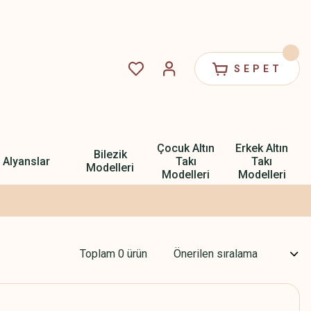
SEPET
Çocuk Altın
Erkek Altın
Bilezik
Alyanslar
Takı
Takı
Modelleri
Modelleri
Modelleri
Toplam 0 ürün