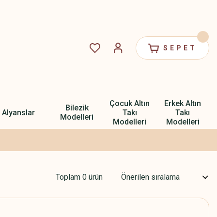
SEPET
Çocuk Altın
Erkek Altın
Bilezik
Alyanslar
Takı
Takı
Modelleri
Modelleri
Modelleri
Toplam 0 ürün