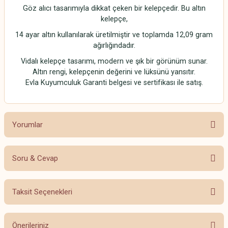
Göz alıcı tasarımıyla dikkat çeken bir kelepçedir. Bu altın
kelepçe,
14 ayar altın kullanılarak üretilmiştir ve toplamda 12,09 gram
ağırlığındadır.
Vidalı kelepçe tasarımı, modern ve şık bir görünüm sunar.
Altın rengi, kelepçenin değerini ve lüksünü yansıtır.
Evla Kuyumculuk Garanti belgesi ve sertifikası ile satış.
Yorumlar
Soru & Cevap
Bu ürüne ilk yorumu siz yapın!
Taksit Seçenekleri
Yorum Yaz
Ürün hakkında henüz soru sorulmamış.
Önerileriniz