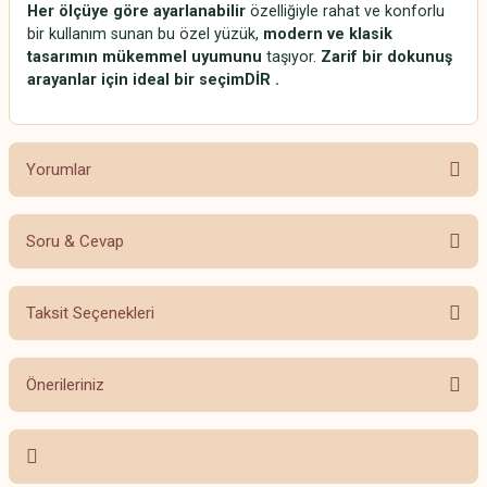
Her ölçüye göre ayarlanabilir
özelliğiyle rahat ve konforlu
bir kullanım sunan bu özel yüzük,
modern ve klasik
tasarımın mükemmel uyumunu
taşıyor.
Zarif bir dokunuş
arayanlar için ideal bir seçimDİR .
Yorumlar
Soru & Cevap
Bu ürüne ilk yorumu siz yapın!
Taksit Seçenekleri
Yorum Yaz
Ürün hakkında henüz soru sorulmamış.
Önerileriniz
Soru Sor
Bu ürünün fiyat bilgisi, resim, ürün açıklamalarında ve diğer konularda
yetersiz gördüğünüz noktaları öneri formunu kullanarak tarafımıza
iletebilirsiniz.