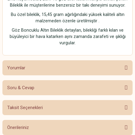
Bileklik ile müşterilerine benzersiz bir takı deneyimi sunuyor.
Bu özel bileklik, 15,45 gram ağırlığındaki yüksek kaliteli altın
malzemeden özenle üretilmiştir .
Göz Boncuklu Altın Bileklik detayları, bilekliği farklı kılan ve
büyüleyici bir hava katarken aynı zamanda zarafeti ve şıklığı
vurgular.
Yorumlar
Soru & Cevap
Bu ürüne ilk yorumu siz yapın!
Taksit Seçenekleri
Yorum Yaz
Ürün hakkında henüz soru sorulmamış.
Önerileriniz
Soru Sor