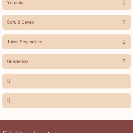
Yorumlar
Soru & Cevap
Bu ürüne ilk yorumu siz yapın!
Taksit Seçenekleri
Yorum Yaz
Ürün hakkında henüz soru sorulmamış.
Önerileriniz
Soru Sor
Bu ürünün fiyat bilgisi, resim, ürün açıklamalarında ve diğer konularda
yetersiz gördüğünüz noktaları öneri formunu kullanarak tarafımıza
iletebilirsiniz.
Görüş ve önerileriniz için teşekkür ederiz.
Ürün resmi kalitesiz, bozuk veya görüntülenemiyor.
Ürün açıklamasında eksik bilgiler bulunuyor.
Ürün bilgilerinde hatalar bulunuyor.