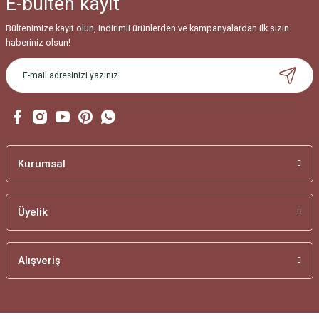
E-bülten
kayıt
Ürün fiyatı diğer sitelerden daha pahalı.
Bu ürüne benzer farklı alternatifler olmalı.
Bültenimize kayıt olun, indirimli ürünlerden ve kampanyalardan ilk sizin
haberiniz olsun!
Gönder
Kurumsal
Üyelik
Alışveriş