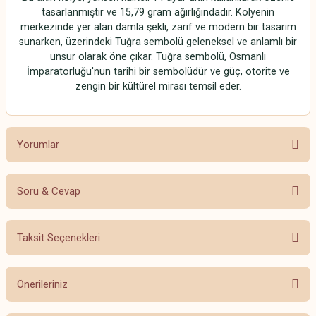
tasarlanmıştır ve 15,79 gram ağırlığındadır. Kolyenin
merkezinde yer alan damla şekli, zarif ve modern bir tasarım
sunarken, üzerindeki Tuğra sembolü geleneksel ve anlamlı bir
unsur olarak öne çıkar. Tuğra sembolü, Osmanlı
İmparatorluğu'nun tarihi bir sembolüdür ve güç, otorite ve
zengin bir kültürel mirası temsil eder.
Yorumlar
Soru & Cevap
Bu ürüne ilk yorumu siz yapın!
Taksit Seçenekleri
Yorum Yaz
Ürün hakkında henüz soru sorulmamış.
Önerileriniz
Soru Sor