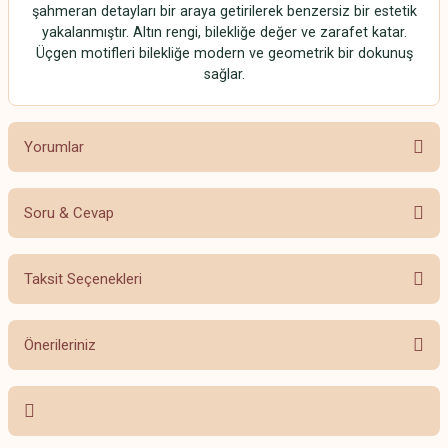
şahmeran detayları bir araya getirilerek benzersiz bir estetik
yakalanmıştır. Altın rengi, bilekliğe değer ve zarafet katar.
Üçgen motifleri bilekliğe modern ve geometrik bir dokunuş
sağlar.
Yorumlar
Soru & Cevap
Bu ürüne ilk yorumu siz yapın!
Taksit Seçenekleri
Yorum Yaz
Ürün hakkında henüz soru sorulmamış.
Önerileriniz
Soru Sor
Bu ürünün fiyat bilgisi, resim, ürün açıklamalarında ve diğer konularda
yetersiz gördüğünüz noktaları öneri formunu kullanarak tarafımıza
iletebilirsiniz.