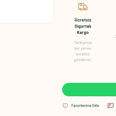
Ücretsiz
Sigortalı
Kargo
Türkiye’nin
her yerine
ücretsiz
gönderim.