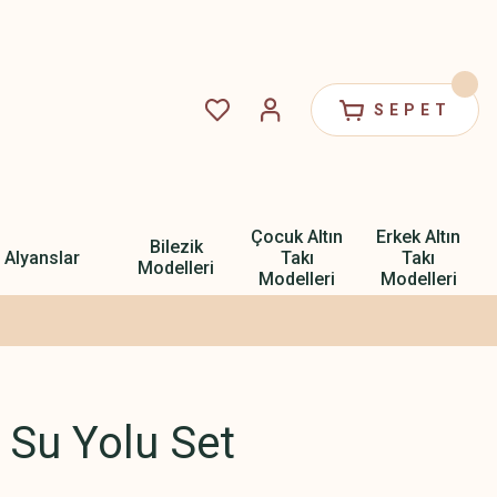
SEPET
Çocuk Altın
Erkek Altın
Bilezik
Alyanslar
Takı
Takı
Modelleri
Modelleri
Modelleri
z Su Yolu Set