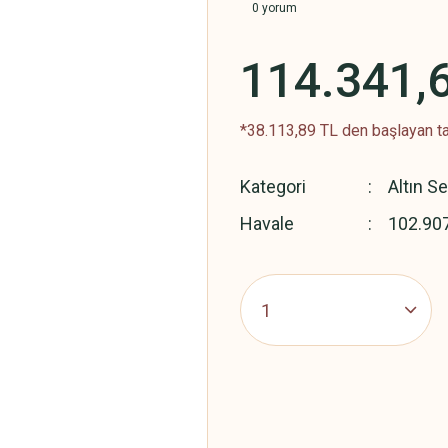
0 yorum
114.341,
*38.113,89 TL den başlayan ta
Kategori
Altın Se
Havale
102.907