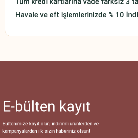
Tüm kredi kartlarına vade farksız 3 ta
Havale ve eft işlemlerinizde % 10 İndi
Bu ürünün fiyat bilgisi, resim, ürün açıklamalarında ve diğer konularda
Görüş ve önerileriniz için teşekkür ederiz.
Ürün resmi kalitesiz, bozuk veya görüntülenemiyor.
Ürün açıklamasında eksik bilgiler bulunuyor.
Ürün bilgilerinde hatalar bulunuyor.
Ürün fiyatı diğer sitelerden daha pahalı.
E-bülten
kayıt
Bu ürüne benzer farklı alternatifler olmalı.
Bültenimize kayıt olun, indirimli ürünlerden ve
kampanyalardan ilk sizin haberiniz olsun!