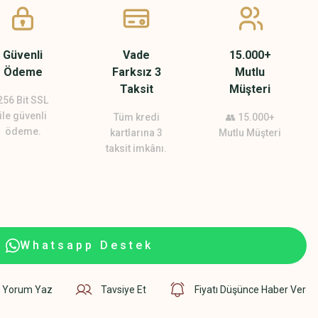
Güvenli
Vade
15.000+
Ödeme
Farksız 3
Mutlu
Taksit
Müşteri
256 Bit SSL
ile güvenli
Tüm kredi
👥 15.000+
ödeme.
kartlarına 3
Mutlu Müşteri
taksit imkânı.
Whatsapp Destek
Yorum Yaz
Tavsiye Et
Fiyatı Düşünce Haber Ver