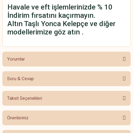
Havale ve eft işlemlerinizde % 10
İndirim fırsatını kaçırmayın.
Altın Taşlı Yonca Kelepçe ve diğer
modellerimize göz atın .
Yorumlar
Soru & Cevap
Bu ürüne ilk yorumu siz yapın!
Taksit Seçenekleri
Yorum Yaz
Ürün hakkında henüz soru sorulmamış.
Önerileriniz
Soru Sor