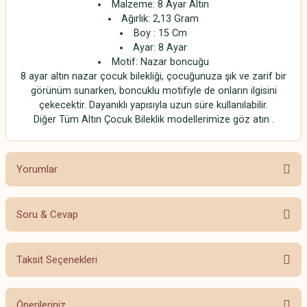
Malzeme: 8 Ayar Altın
Ağırlık: 2,13 Gram
Boy : 15 Cm
Ayar: 8 Ayar
Motif: Nazar boncuğu
8 ayar altın nazar çocuk bilekliği, çocuğunuza şık ve zarif bir
görünüm sunarken, boncuklu motifiyle de onların ilgisini
çekecektir. Dayanıklı yapısıyla uzun süre kullanılabilir.
Diğer Tüm Altın Çocuk Bileklik modellerimize göz atın .
Yorumlar
Soru & Cevap
Bu ürüne ilk yorumu siz yapın!
Taksit Seçenekleri
Yorum Yaz
Ürün hakkında henüz soru sorulmamış.
Önerileriniz