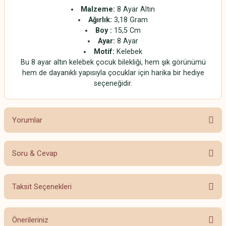
Malzeme:
8 Ayar Altın
Ağırlık:
3,18 Gram
Boy :
15,5 Cm
Ayar:
8 Ayar
Motif:
Kelebek
Bu 8 ayar altın kelebek çocuk bilekliği, hem şık görünümü
hem de dayanıklı yapısıyla çocuklar için harika bir hediye
seçeneğidir.
Yorumlar
Soru & Cevap
Bu ürüne ilk yorumu siz yapın!
Taksit Seçenekleri
Yorum Yaz
Ürün hakkında henüz soru sorulmamış.
Önerileriniz