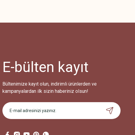
Bu ürünün fiyat bilgisi, resim, ürün açıklamalarında ve diğer konularda
Görüş ve önerileriniz için teşekkür ederiz.
Ürün resmi kalitesiz, bozuk veya görüntülenemiyor.
Ürün açıklamasında eksik bilgiler bulunuyor.
Ürün bilgilerinde hatalar bulunuyor.
Ürün fiyatı diğer sitelerden daha pahalı.
E-bülten
kayıt
Bu ürüne benzer farklı alternatifler olmalı.
Bültenimize kayıt olun, indirimli ürünlerden ve
kampanyalardan ilk sizin haberiniz olsun!