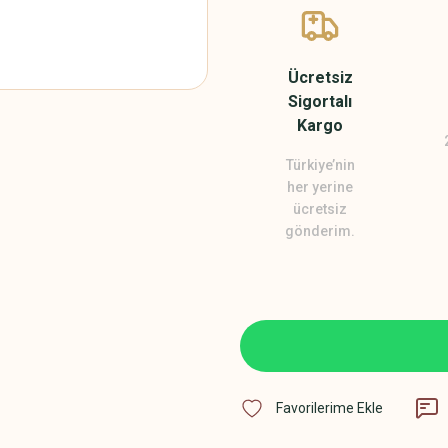
Ücretsiz
Sigortalı
Kargo
Türkiye’nin
her yerine
ücretsiz
gönderim.