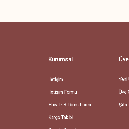
 yetersiz gördüğünüz noktaları öneri formunu kullanarak tarafımıza iletebilirsini
Ürün hakkında henüz soru sorulmamış.
Bu ürüne ilk yorumu siz yapın!
Yorum Yaz
Soru Sor
Kurumsal
Üye
İletişim
Yeni 
İletişim Formu
Üye G
Gönder
Havale Bildirim Formu
Şifr
Kargo Takibi