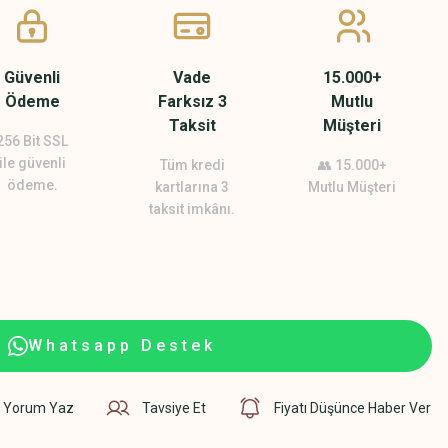
Güvenli
Vade
15.000+
Ödeme
Farksız 3
Mutlu
Taksit
Müşteri
256 Bit SSL
ile güvenli
Tüm kredi
👥 15.000+
ödeme.
kartlarına 3
Mutlu Müşteri
taksit imkânı.
Whatsapp Destek
Yorum Yaz
Tavsiye Et
Fiyatı Düşünce Haber Ver