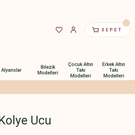
SEPET
Çocuk Altın
Erkek Altın
Bilezik
Alyanslar
Takı
Takı
Modelleri
Modelleri
Modelleri
 Kolye Ucu