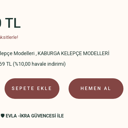
0 TL
ksitlerle!
elepçe Modelleri
,
KABURGA KELEPÇE MODELLERİ
69 TL (%10,00 havale indirimi)
SEPETE EKLE
HEMEN AL
🛡️ EVLA -İKRA GÜVENCESİ İLE