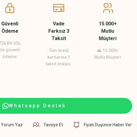
Güvenli
Vade
15.000+
Ödeme
Farksız 3
Mutlu
Taksit
Müşteri
256 Bit SSL
ile güvenli
Tüm kredi
👥 15.000+
ödeme.
kartlarına 3
Mutlu Müşteri
taksit imkânı.
Whatsapp Destek
Yorum Yaz
Tavsiye Et
Fiyatı Düşünce Haber Ver