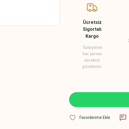
Ücretsiz
Sigortalı
Kargo
Türkiye’nin
her yerine
ücretsiz
gönderim.