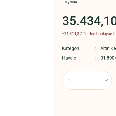
0 yorum
35.434,1
*11.811,37 TL den başlayan ta
Kategori
Altın K
Havale
31.890,