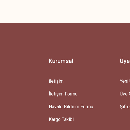
 yetersiz gördüğünüz noktaları öneri formunu kullanarak tarafımıza iletebilirsini
Ürün hakkında henüz soru sorulmamış.
Bu ürüne ilk yorumu siz yapın!
Yorum Yaz
Soru Sor
Kurumsal
Üye
İletişim
Yeni 
İletişim Formu
Üye G
Gönder
Havale Bildirim Formu
Şifr
Kargo Takibi