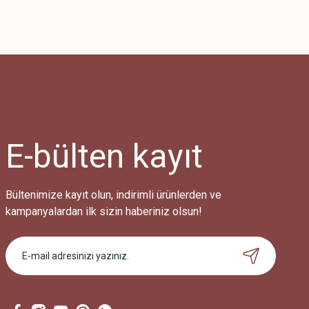
Bu ürünün fiyat bilgisi, resim, ürün açıklamalarında ve diğer konularda
Görüş ve önerileriniz için teşekkür ederiz.
Ürün resmi kalitesiz, bozuk veya görüntülenemiyor.
Ürün açıklamasında eksik bilgiler bulunuyor.
Ürün bilgilerinde hatalar bulunuyor.
Ürün fiyatı diğer sitelerden daha pahalı.
E-bülten
kayıt
Bu ürüne benzer farklı alternatifler olmalı.
Bültenimize kayıt olun, indirimli ürünlerden ve
kampanyalardan ilk sizin haberiniz olsun!