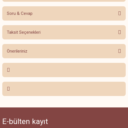
Soru & Cevap
Bu ürüne ilk yorumu siz yapın!
Taksit Seçenekleri
Yorum Yaz
Ürün hakkında henüz soru sorulmamış.
Önerileriniz
Soru Sor
Bu ürünün fiyat bilgisi, resim, ürün açıklamalarında ve diğer konularda
yetersiz gördüğünüz noktaları öneri formunu kullanarak tarafımıza
iletebilirsiniz.
Görüş ve önerileriniz için teşekkür ederiz.
Ürün resmi kalitesiz, bozuk veya görüntülenemiyor.
Ürün açıklamasında eksik bilgiler bulunuyor.
Ürün bilgilerinde hatalar bulunuyor.
E-bülten
kayıt
Ürün fiyatı diğer sitelerden daha pahalı.