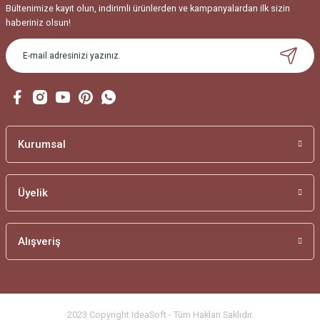
Bu ürüne benzer farklı alternatifler olmalı.
Bültenimize kayıt olun, indirimli ürünlerden ve kampanyalardan ilk sizin
haberiniz olsun!
Gönder
Kurumsal
Üyelik
Alışveriş
2023 Copyright IdeaSoft - Tüm Hakları Saklıdır.