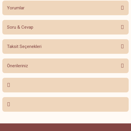
Yorumlar
Soru & Cevap
Bu ürüne ilk yorumu siz yapın!
Taksit Seçenekleri
Yorum Yaz
Ürün hakkında henüz soru sorulmamış.
Önerileriniz
Soru Sor
Bu ürünün fiyat bilgisi, resim, ürün açıklamalarında ve diğer konularda
yetersiz gördüğünüz noktaları öneri formunu kullanarak tarafımıza
iletebilirsiniz.
Görüş ve önerileriniz için teşekkür ederiz.
Ürün resmi kalitesiz, bozuk veya görüntülenemiyor.
Ürün açıklamasında eksik bilgiler bulunuyor.
Ürün bilgilerinde hatalar bulunuyor.