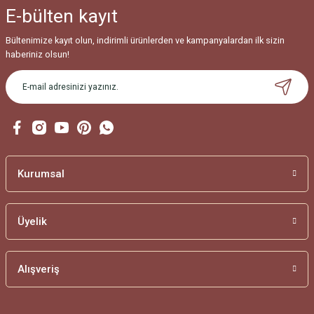
E-bülten
kayıt
Ürün fiyatı diğer sitelerden daha pahalı.
Bu ürüne benzer farklı alternatifler olmalı.
Bültenimize kayıt olun, indirimli ürünlerden ve kampanyalardan ilk sizin
haberiniz olsun!
Gönder
Kurumsal
Üyelik
Alışveriş