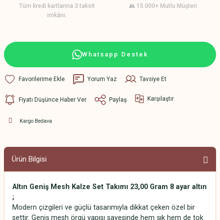
Tüm kredi kartlarına 3 taksit
👥 15.000+ Mutlu Müşteri
imkânı.
Whatsapp Destek
Yorum Yaz
Tavsiye Et
Karşılaştır
Fiyatı Düşünce Haber Ver
Paylaş
Kargo Bedava
Ürün Bilgisi
Altın Geniş Mesh Kalze Set Takımı 23,00 Gram 8 ayar altın
;
Modern çizgileri ve güçlü tasarımıyla dikkat çeken özel bir
settir. Geniş mesh örgü yapısı sayesinde hem şık hem de tok