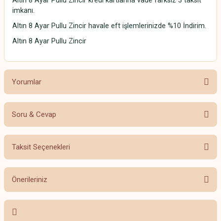
Altın 8 Ayar Pullu Zincir kredi kartlarına vade farksız 3 taksit
imkanı.
Altın 8 Ayar Pullu Zincir havale eft işlemlerinizde %10 İndirim.
Altın 8 Ayar Pullu Zincir
Yorumlar
Soru & Cevap
Bu ürüne ilk yorumu siz yapın!
Taksit Seçenekleri
Yorum Yaz
Ürün hakkında henüz soru sorulmamış.
Önerileriniz
Soru Sor
Bu ürünün fiyat bilgisi, resim, ürün açıklamalarında ve diğer konularda
yetersiz gördüğünüz noktaları öneri formunu kullanarak tarafımıza