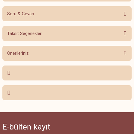
Soru & Cevap
Bu ürüne ilk yorumu siz yapın!
Taksit Seçenekleri
Yorum Yaz
Ürün hakkında henüz soru sorulmamış.
Önerileriniz
Soru Sor
Bu ürünün fiyat bilgisi, resim, ürün açıklamalarında ve diğer konularda
yetersiz gördüğünüz noktaları öneri formunu kullanarak tarafımıza
iletebilirsiniz.
Görüş ve önerileriniz için teşekkür ederiz.
Ürün resmi kalitesiz, bozuk veya görüntülenemiyor.
Ürün açıklamasında eksik bilgiler bulunuyor.
Ürün bilgilerinde hatalar bulunuyor.
E-bülten
kayıt
Ürün fiyatı diğer sitelerden daha pahalı.