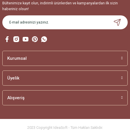
Bu ürüne benzer farklı alternatifler olmalı.
Bültenimize kayıt olun, indirimli ürünlerden ve kampanyalardan ilk sizin
haberiniz olsun!
Gönder
Kurumsal
Üyelik
Alışveriş
2023 Copyright IdeaSoft - Tüm Hakları Saklıdır.